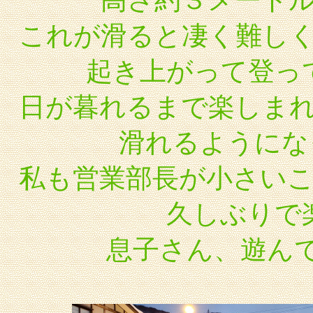
高さ約３メート
これが滑ると凄く難し
起き上がって登っ
日が暮れるまで楽しま
滑れるようにな
私も営業部長が小さい
久しぶりで
息子さん、遊ん