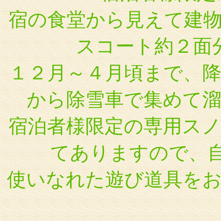
宿の食堂から見えて建
スコート約２面
１２月～４月頃まで、
から除雪車で集めて
宿泊者様限定の専用ス
てありますので、
使いなれた遊び道具を