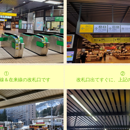
①
②
線＆在来線の改札口です
改札口出てすぐに、上記