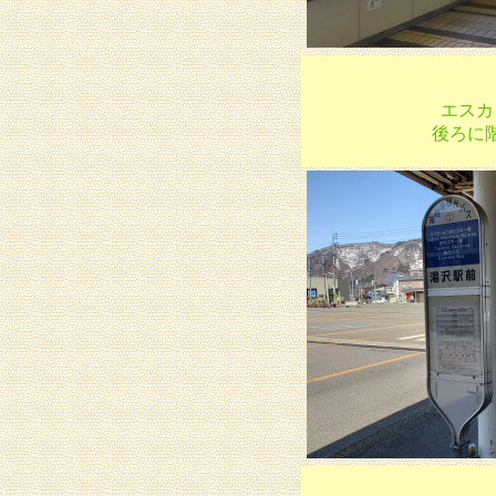
エスカ
後ろに