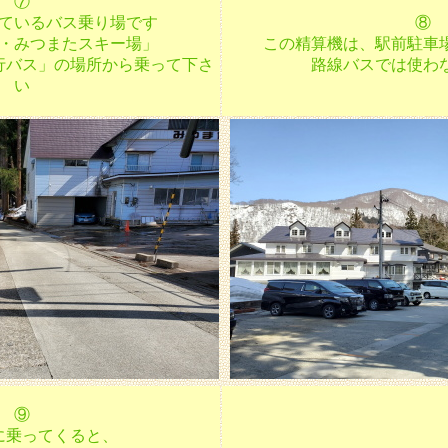
⑦
ているバス乗り場です
⑧
・みつまたスキー場」
この精算機は、駅前駐車
行バス」の場所から乗って下さ
路線バスでは使わ
い
⑨
に乗ってくると、