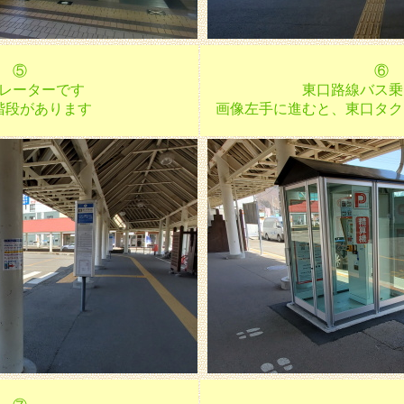
⑤
⑥
レーターです
東口路線バス乗
階段があります
画像左手に進むと、東口タク