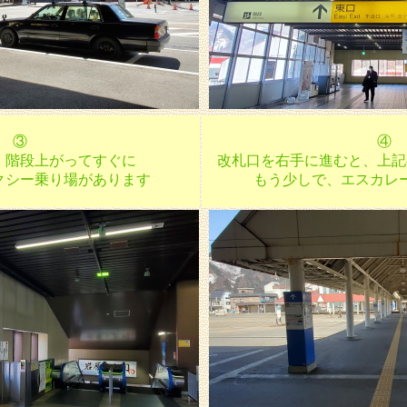
③
④
、階段上がってすぐに
改札口を右手に進むと、上記
クシー乗り場があります
もう少しで、エスカレ